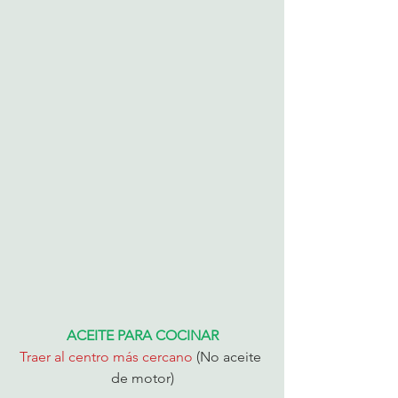
ACEITE PARA COCINAR
Traer al centro más cercano 
(No aceite 
de motor)