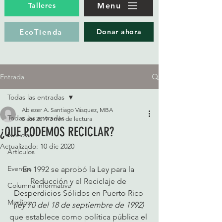
Menu
Talleres
EcoTienda
Donar ahora
Entrada
Todas las entradas
Abiezer A. Santiago Vásquez, MBA
Todas las entradas
8 abr 2019
3 min de lectura
¿QUE PODEMOS RECICLAR?
Noticias
Actualizado:
10 dic 2020
Artículos
Eventos
En 1992 se aprobó la Ley para la 
Reducción y el Reciclaje de 
Columna informativa
Desperdicios Sólidos en Puerto Rico
Medios
(ley 70 del 18 de septiembre de 1992)
que establece como política pública el 