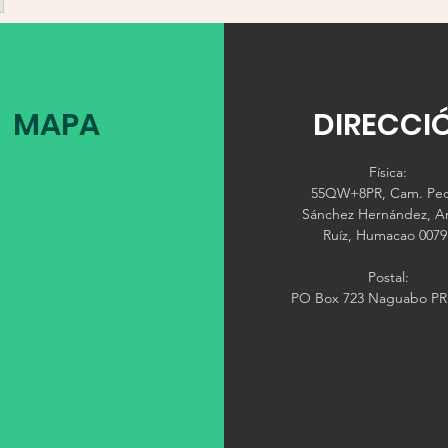
MAPA
DIRECCI
Física:
55QW+8PR, Cam. Pe
Sánchez Hernández, A
Ruíz, Humacao 0079
Postal:
PO Box 723 Naguabo PR