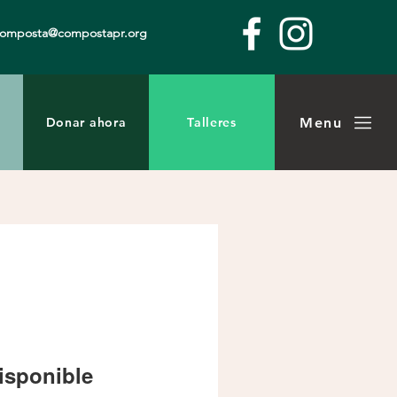
composta@compostapr.org
Menu
Donar ahora
Talleres
isponible