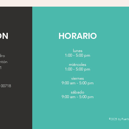
ÓN
HORARIO
lunes
1:00 - 5:00 pm
dro
ntón
miércoles
1
1:00 - 5:00 pm
viernes
9:00 am - 5:00 pm
 00718
sábado
9:00 am - 5:00 pm
©2025 by Puerto