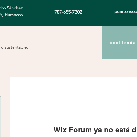
ro Sánchez
puertorico
787-655-7202
íz, Humacao
EcoTienda
ro sustentable.
Wix Forum ya no está d