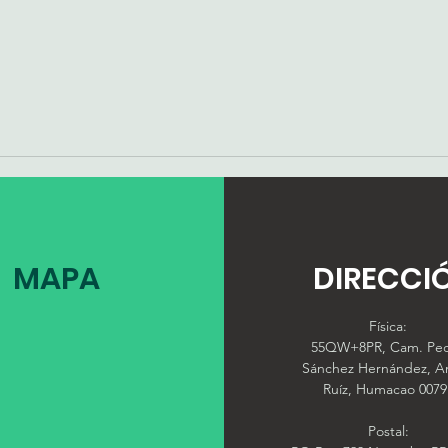
MAPA
DIRECCI
Física:
55QW+8PR, Cam. Pe
Sánchez Hernández, A
Ruíz, Humacao 0079
Postal: