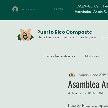
55QW+G3, Cam. Ped
Carrito
Iniciar sesión
Hernández, Antón Ru
Puerto Rico Composta
De la basura al huerto, educando para un futu
Todas las entradas
Noticias
Admin
4 ene 2019
Asamblea A
Actualizado:
10 dic 2020
Puerto Rico Composta