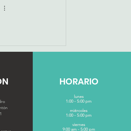
ÓN
HORARIO
lunes
1:00 - 5:00 pm
dro
ntón
miércoles
1
1:00 - 5:00 pm
viernes
9:00 am - 5:00 pm