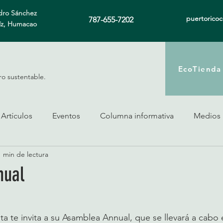
ro Sánchez
puertorico
787-655-7202
íz, Humacao
EcoTienda
ro sustentable.
Artículos
Eventos
Columna informativa
Medios
1 min de lectura
nual
 te invita a su Asamblea Annual, que se llevará a cabo 