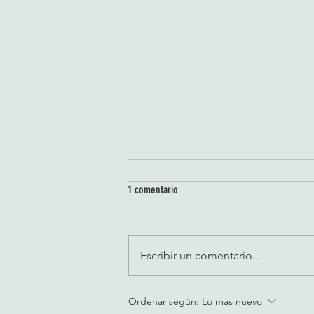
1 comentario
Escribir un comentario...
Webinar de Menstruación Eco-amigable
Ordenar según:
Lo más nuevo