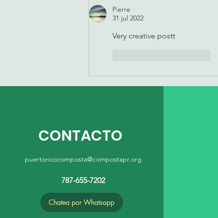
Pierre
31 jul 2022
Very creative postt
Me gusta
Reaccionar
CONTACTO
puertoricocomposta@compostapr.org
787-655-7202
Chatea por Whatsapp