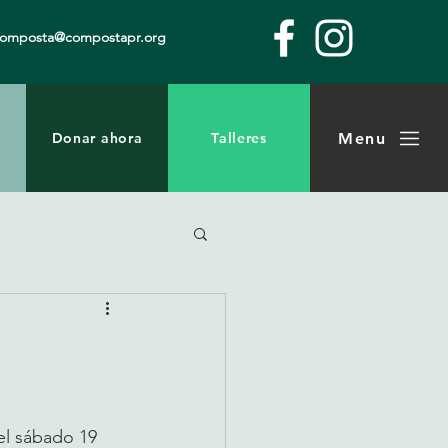
composta@compostapr.org
Menu
Donar ahora
Talleres
el sábado 19 