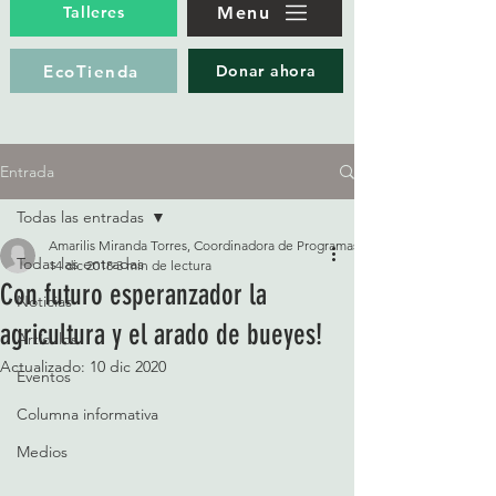
Menu
Talleres
EcoTienda
Donar ahora
Entrada
Todas las entradas
Amarilis Miranda Torres, Coordinadora de Programas
Todas las entradas
14 dic 2018
3 min de lectura
Con futuro esperanzador la
Noticias
agricultura y el arado de bueyes!
Artículos
Actualizado:
10 dic 2020
Eventos
Columna informativa
Medios