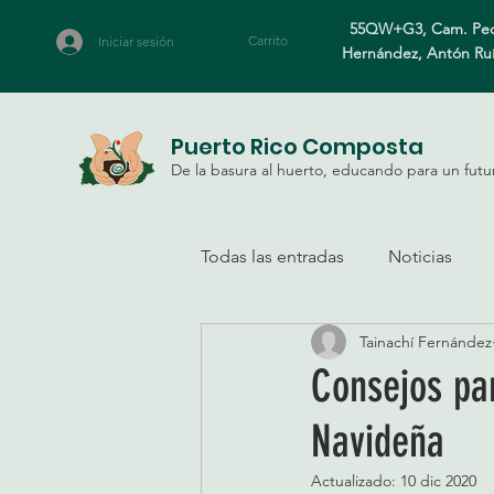
55QW+G3, Cam. Ped
Carrito
Iniciar sesión
Hernández, Antón Ru
Puerto Rico Composta
De la basura al huerto, educando para un futu
Todas las entradas
Noticias
Tainachí Fernández
Consejos pa
Navideña
Actualizado:
10 dic 2020