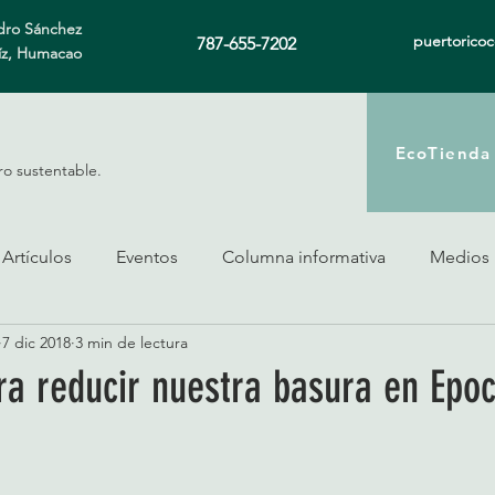
ro Sánchez
puertorico
787-655-7202
íz, Humacao
EcoTienda
ro sustentable.
Artículos
Eventos
Columna informativa
Medios
7 dic 2018
3 min de lectura
ra reducir nuestra basura en Epo