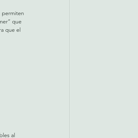
e permiten 
imer” que 
a que el 
les al 