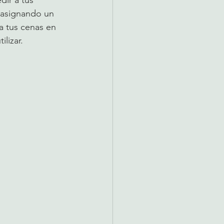
y asignando un 
na tus cenas en 
lizar. 