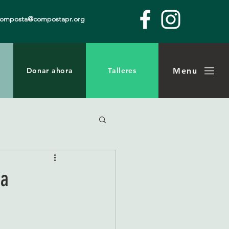
composta@compostapr.org
Menu
Donar ahora
Talleres
ca