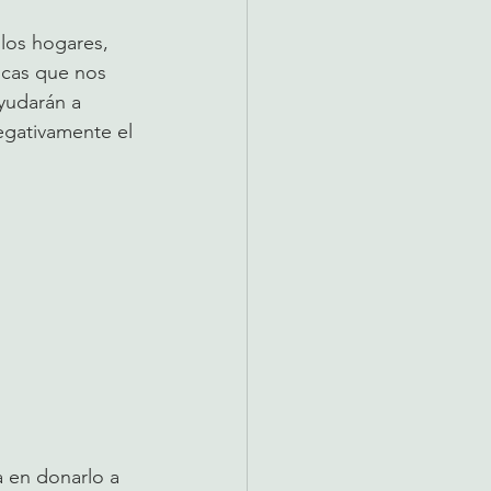
los hogares, 
icas que nos 
yudarán a 
egativamente el 
a en donarlo a 