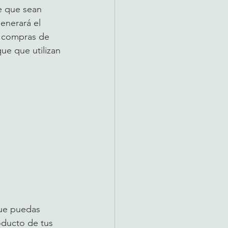
e que sean 
enerará el 
 compras de 
e que utilizan 
ue puedas 
oducto de tus 