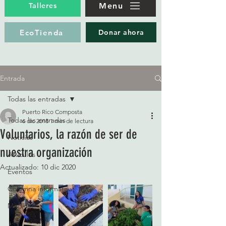
Menu
Talleres
EcoTienda
Donar ahora
Entrada
Todas las entradas
Puerto Rico Composta
Todas las entradas
6 dic 2018
1 min de lectura
Voluntarios, la razón de ser de
Noticias
nuestra organización
Artículos
Actualizado:
10 dic 2020
Eventos
Columna informativa
Medios