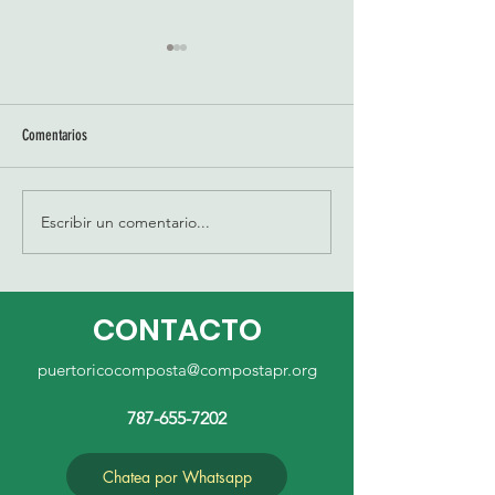
Comentarios
Unete a Puerto Rico Composta
Escribir un comentario...
Demos gracias por Pue
Composta, Inc.
CONTACTO
puertoricocomposta@compostapr.org
787-655-7202
Chatea por Whatsapp