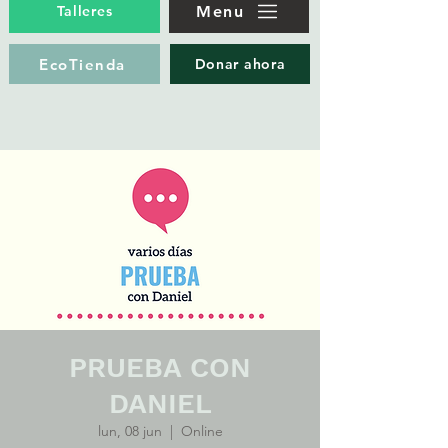
Menu
Talleres
EcoTienda
Donar ahora
PRUEBA CON
DANIEL
lun, 08 jun
  |  
Online