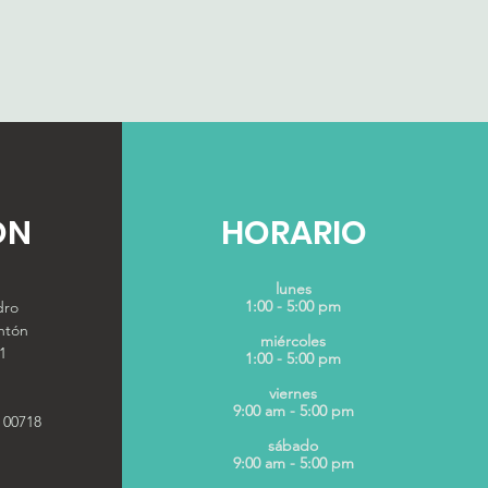
ÓN
HORARIO
lunes
1:00 - 5:00 pm
dro
ntón
miércoles
1
1:00 - 5:00 pm
viernes
9:00 am - 5:00 pm
 00718
sábado
9:00 am - 5:00 pm