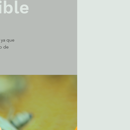
ible
 ya que
io de