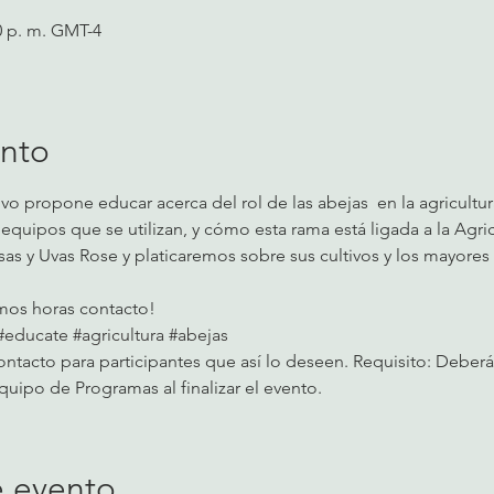
00 p. m. GMT-4
ento
vo propone educar acerca del rol de las abejas  en la agricultur
s equipos que se utilizan, y cómo esta rama está ligada a la Agr
sas y Uvas Rose y platicaremos sobre sus cultivos y los mayores
mos horas contacto! 
#educate
#agricultura
#abejas
contacto para participantes que así lo deseen. Requisito: Deberán
quipo de Programas al finalizar el evento.
e evento