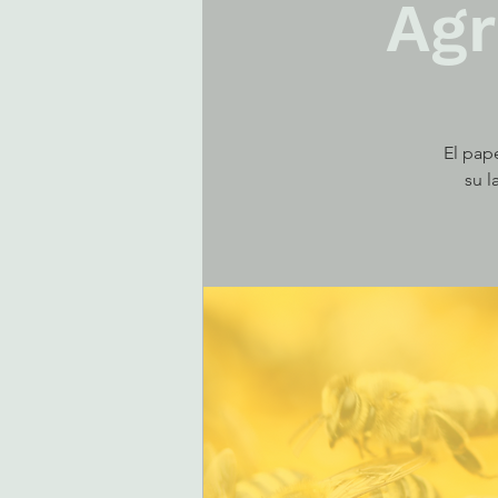
Agr
El pap
su l