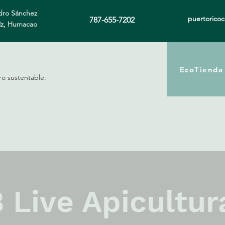
ro Sánchez
puertorico
787-655-7202
íz, Humacao
EcoTienda
ro sustentable.
 Live Apicultur