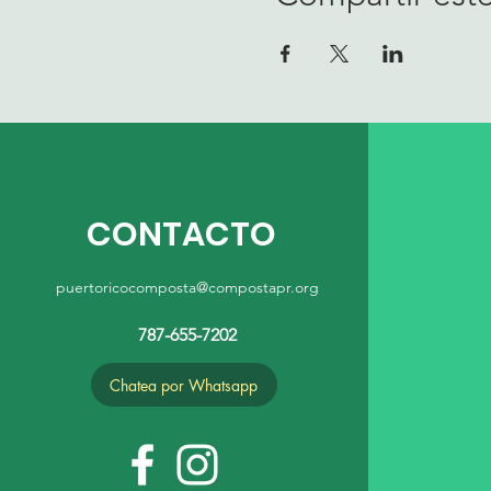
CONTACTO
puertoricocomposta@compostapr.org
787-655-7202
Chatea por Whatsapp