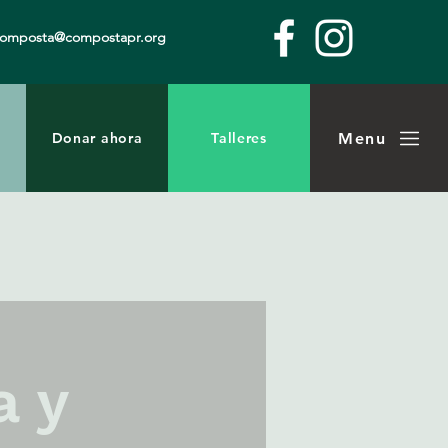
composta@compostapr.org
Menu
Donar ahora
Talleres
a y