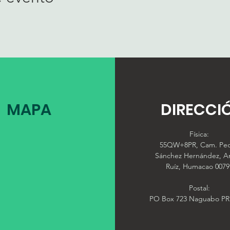
MAPA
DIRECCI
Física:
55QW+8PR, Cam. Pe
Sánchez Hernández, A
Ruíz, Humacao 0079
Postal:
PO Box 723 Naguabo PR