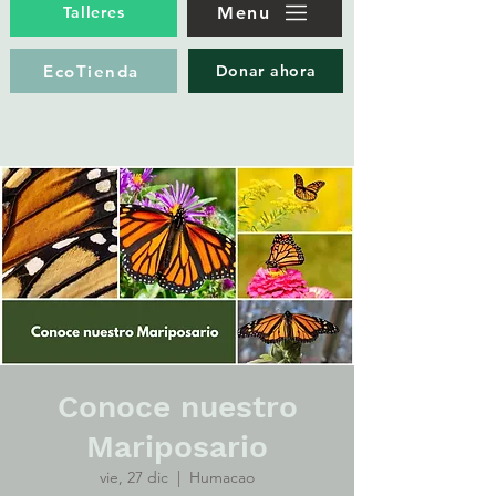
Menu
Talleres
EcoTienda
Donar ahora
Conoce nuestro
Mariposario
vie, 27 dic
  |  
Humacao