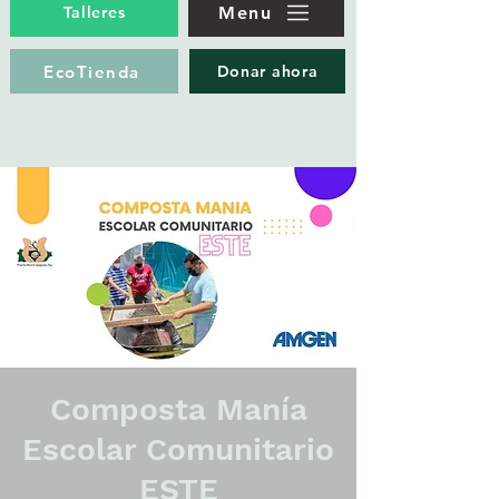
Menu
Talleres
EcoTienda
Donar ahora
Composta Manía
Escolar Comunitario
ESTE