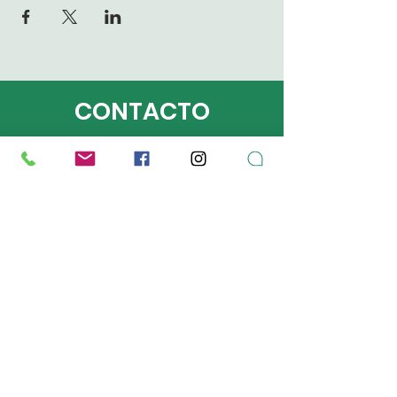
CONTACTO
puertoricocomposta@compostapr.org
787-655-7202
Chatea por Whatsapp
MAPA