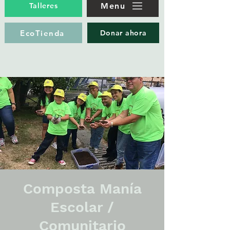
Menu
Talleres
EcoTienda
Donar ahora
Composta Manía
Escolar /
Comunitario