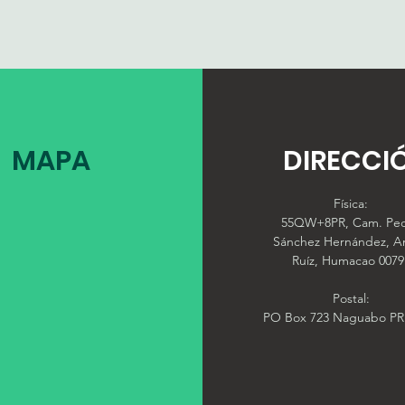
MAPA
DIRECCI
Física:
55QW+8PR, Cam. Pe
Sánchez Hernández, A
Ruíz, Humacao 0079
Postal:
PO Box 723 Naguabo PR