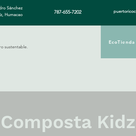
ro Sánchez
puertorico
787-655-7202
íz, Humacao
EcoTienda
ro sustentable.
Composta Kidz