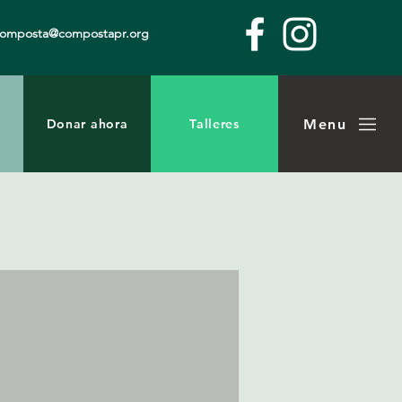
composta@compostapr.org
Menu
Donar ahora
Talleres