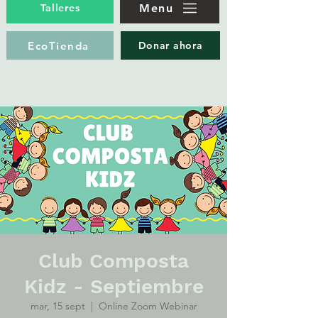
Menu
Talleres
EcoTienda
Donar ahora
Club Composta
Kidz - Septiembre
mar, 15 sept
  |  
Online Zoom Webinar