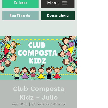
Menu
Talleres
EcoTienda
Donar ahora
Club Composta
Kidz - Julio
mar, 28 jul
  |  
Online Zoom Webinar