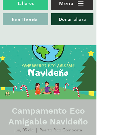
Menu
Talleres
EcoTienda
Donar ahora
Campamento Eco
Amigable Navideño
jue, 05 dic
  |  
Puerto Rico Composta