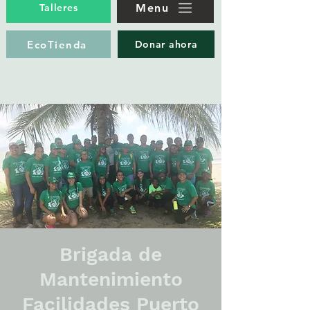
Menu
Talleres
EcoTienda
Donar ahora
Brigada de
Mantenimiento
Facilidades Puerto