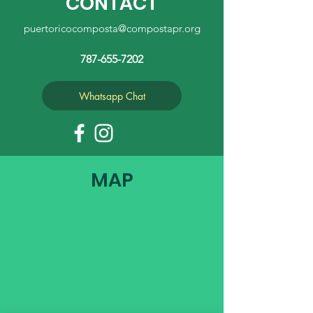
CONTACT
puertoricocomposta@compostapr.org
787-655-7202
Whatsapp Chat
MAP