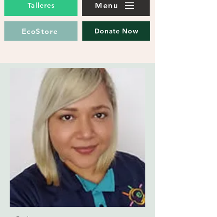
Menu
Talleres
EcoStore
Donate Now