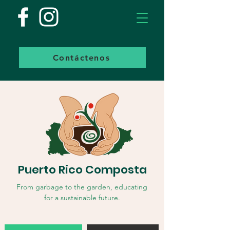
Contáctenos
Puerto Rico Composta
From garbage to the garden, educating
for a sustainable future.