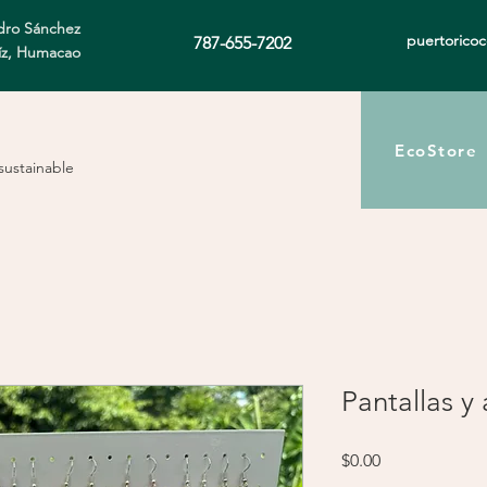
ro Sánchez
puertorico
787-655-7202
íz, Humacao
EcoStore
sustainable
Pantallas y
Price
$0.00