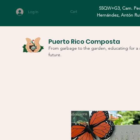
55QW+G3, Cam. Ped
Cart
Log In
Hernández, Antón Ru
Puerto Rico Composta
From garbage to the garden, educating for a 
future.