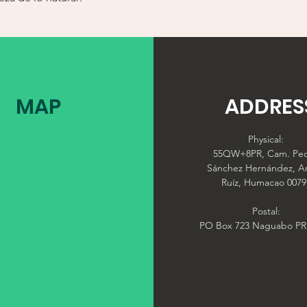
MAP
ADDRES
Physical:
55QW+8PR, Cam. Pe
Sánchez Hernández, A
Ruíz, Humacao 0079
Postal:
PO Box 723 Naguabo PR