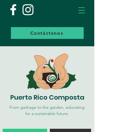
Contáctenos
Puerto Rico Composta
From garbage to the garden, educating
for a sustainable future.