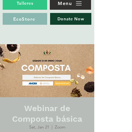
Menu
Talleres
EcoStore
Donate Now
Webinar de
Composta básica
Sat, Jan 21
  |  
Zoom