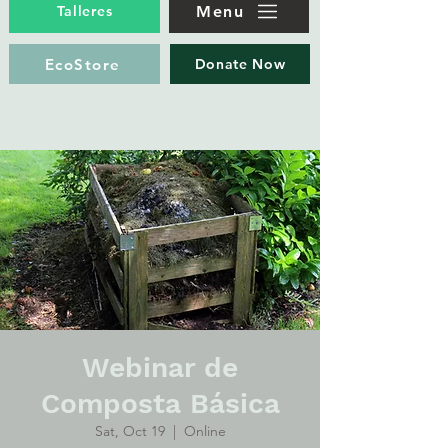
Menu
Talleres
EcoStore
Donate Now
Webinar de
Composta Básica
Sat, Oct 19
  |  
Online