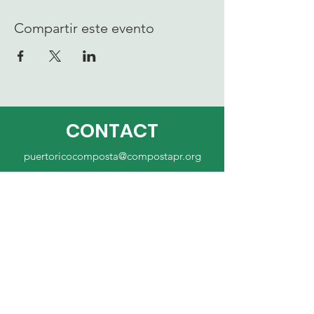
Compartir este evento
CONTACT
puertoricocomposta@compostapr.org
787-655-7202
Whatsapp Chat
MAP