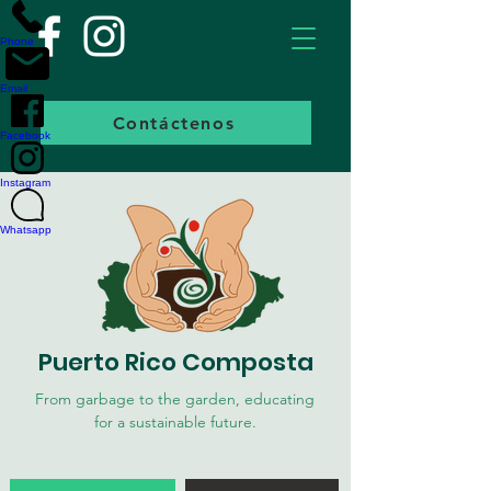
Phone
Email
Contáctenos
Facebook
Instagram
Whatsapp
Puerto Rico Composta
From garbage to the garden, educating
for a sustainable future.