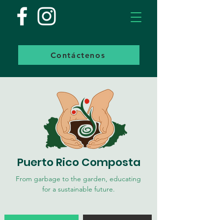
Contáctenos
Puerto Rico Composta
From garbage to the garden, educating
for a sustainable future.