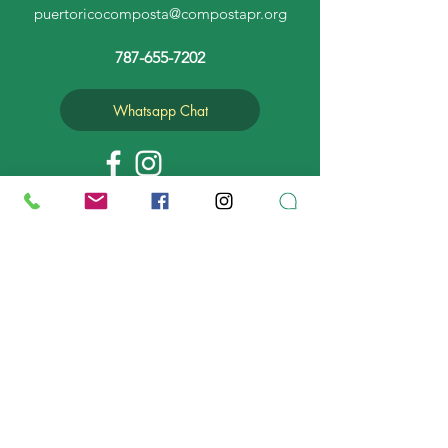
puertoricocomposta@compostapr.org
787-655-7202
Whatsapp Chat
MAP