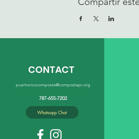
Compartir est
CONTACT
puertoricocomposta@compostapr.org
787-655-7202
Whatsapp Chat