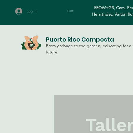
55QW+G3, Cam. Ped
Cart
Log In
Hernández, Antón Ru
Puerto Rico Composta
From garbage to the garden, educating for a 
future.
Talle