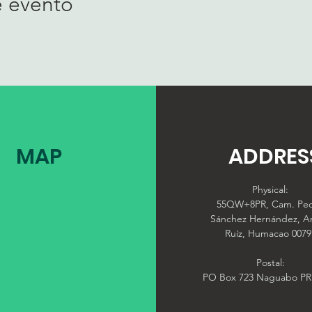
e evento
MAP
ADDRES
Physical:
55QW+8PR, Cam. Pe
Sánchez Hernández, A
Ruíz, Humacao 0079
Postal:
PO Box 723 Naguabo PR