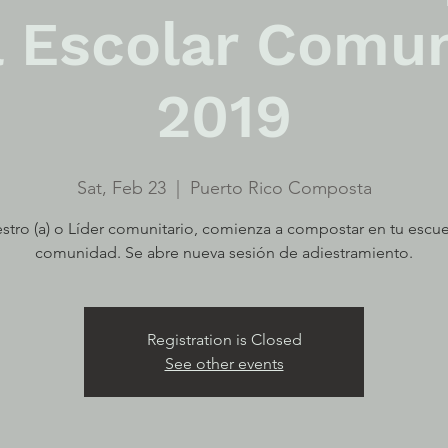
 Escolar Comun
2019
Sat, Feb 23
  |  
Puerto Rico Composta
stro (a) o Líder comunitario, comienza a compostar en tu escue
comunidad. Se abre nueva sesión de adiestramiento.
Registration is Closed
See other events