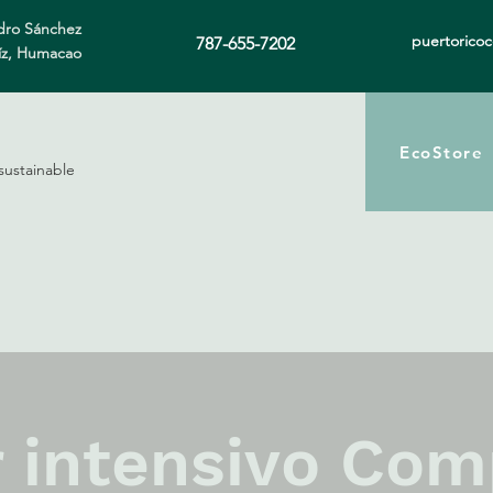
ro Sánchez
puertorico
787-655-7202
íz, Humacao
EcoStore
sustainable
r intensivo Co