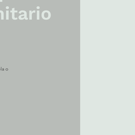
itario
la o