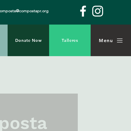
composta@compostapr.org
Menu
Donate Now
Talleres
mposta