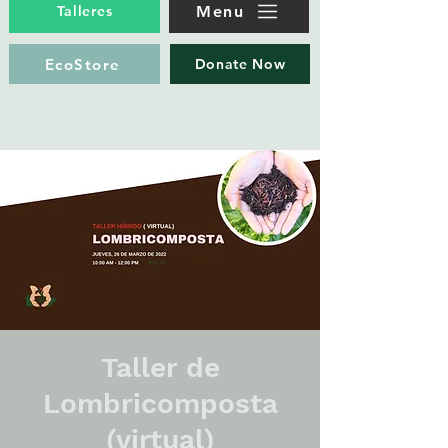
Menu
Talleres
EcoStore
Donate Now
Taller de
Lombricomposta
(virtual)