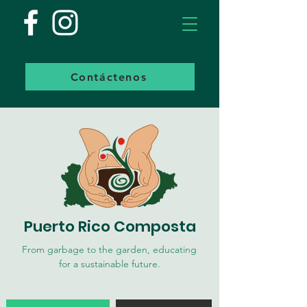
Contáctenos
Puerto Rico Composta
From garbage to the garden, educating
for a sustainable future.