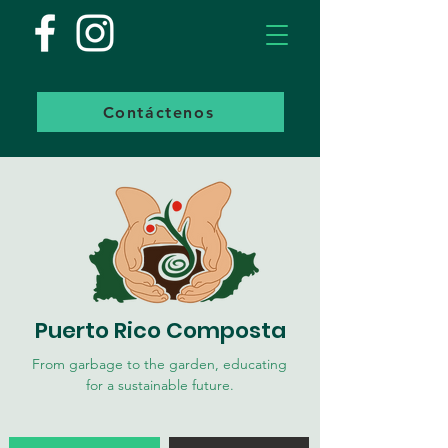
Contáctenos
Puerto Rico Composta
From garbage to the garden, educating
for a sustainable future.