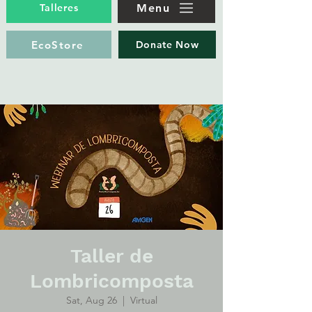
Menu
Talleres
EcoStore
Donate Now
Taller de
Lombricomposta
Sat, Aug 26
  |  
Virtual