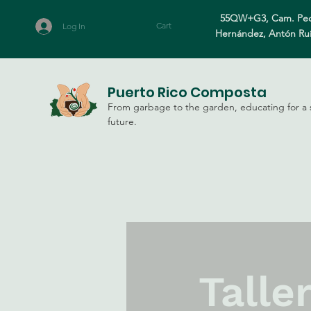
55QW+G3, Cam. Ped
Cart
Log In
Hernández, Antón Ru
Puerto Rico Composta
From garbage to the garden, educating for a 
future.
Talle