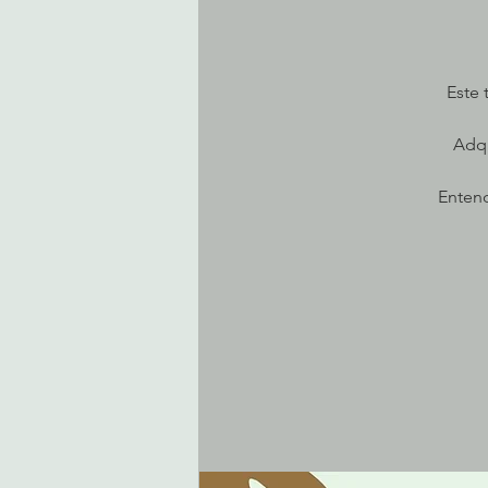
Este 
Adqu
Entend