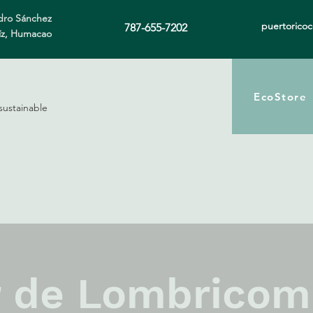
ro Sánchez
puertorico
787-655-7202
íz, Humacao
EcoStore
sustainable
r de Lombrico