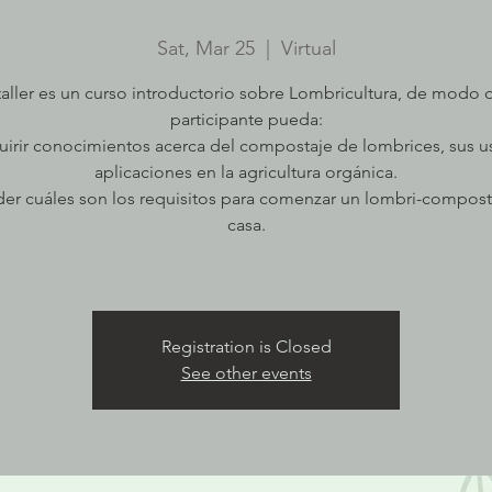
Sat, Mar 25
  |  
Virtual
taller es un curso introductorio sobre Lombricultura, de modo 
participante pueda:
irir conocimientos acerca del compostaje de lombrices, sus u
aplicaciones en la agricultura orgánica.
er cuáles son los requisitos para comenzar un lombri-compos
casa.
Registration is Closed
See other events