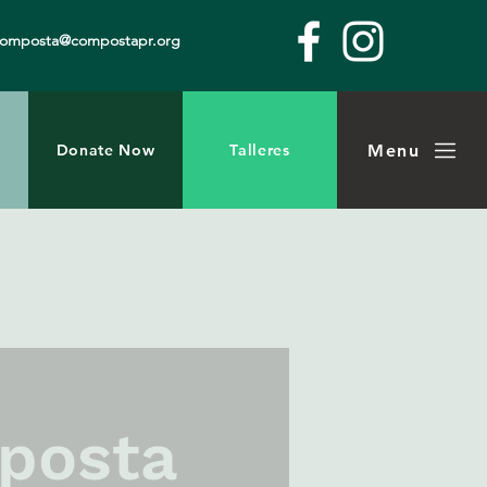
composta@compostapr.org
Menu
Donate Now
Talleres
mposta