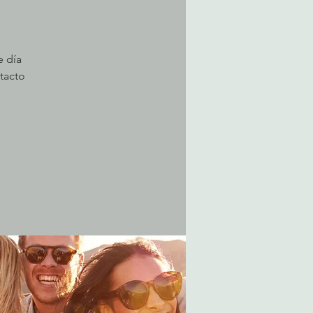
e día
tacto