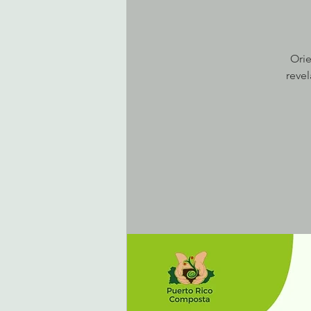
Orie
reve