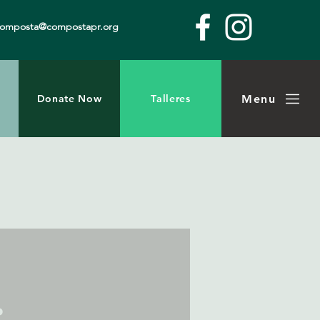
composta@compostapr.org
Menu
Donate Now
Talleres
.