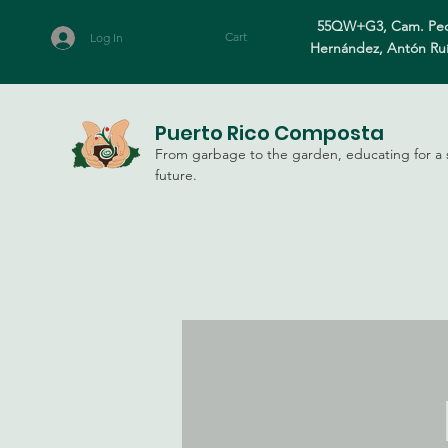
55QW+G3, Cam. Ped
Cart
Log In
Hernández, Antón Ru
Puerto Rico Composta
From garbage to the garden, educating for a 
future.