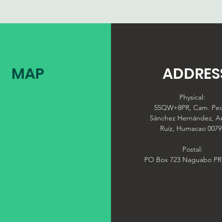
MAP
ADDRES
Physical:
55QW+8PR, Cam. Pe
Sánchez Hernández, A
Ruíz, Humacao 0079
Postal:
PO Box 723 Naguabo PR