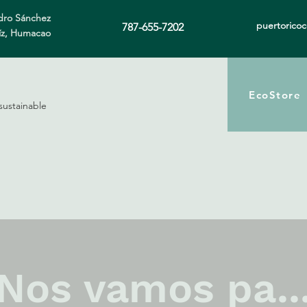
ro Sánchez
puertorico
787-655-7202
íz, Humacao
EcoStore
sustainable
Nos vamos pa..