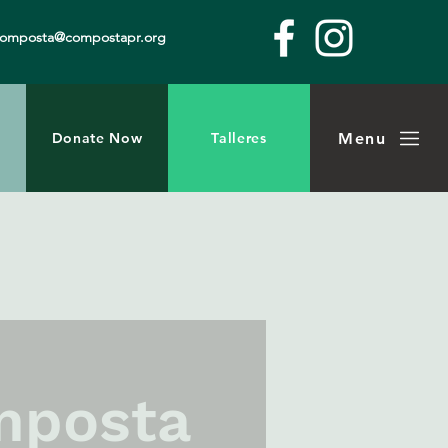
composta@compostapr.org
Menu
Donate Now
Talleres
mposta