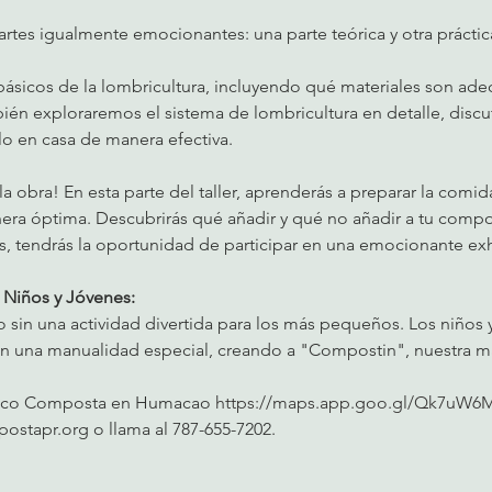
 partes igualmente emocionantes: una parte teórica y otra práctic
sicos de la lombricultura, incluyendo qué materiales son adec
ién exploraremos el sistema de lombricultura en detalle, disc
 en casa de manera efectiva.
 obra! En esta parte del taller, aprenderás a preparar la comida
era óptima. Descubrirás qué añadir y qué no añadir a tu compo
, tendrás la oportunidad de participar en una emocionante exh
 Niños y Jóvenes:
o sin una actividad divertida para los más pequeños. Los niños 
en una manualidad especial, creando a "Compostin", nuestra m
Rico Composta en Humacao 
https://maps.app.goo.gl/Qk7uW6
stapr.org o llama al 787-655-7202. 