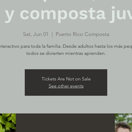
 y composta ju
Sat, Jun 01
  |  
Puerto Rico Composta
interactivo para toda la familia. Desde adultos hasta los más pe
todos se divierten mientras aprenden.
Tickets Are Not on Sale
See other events