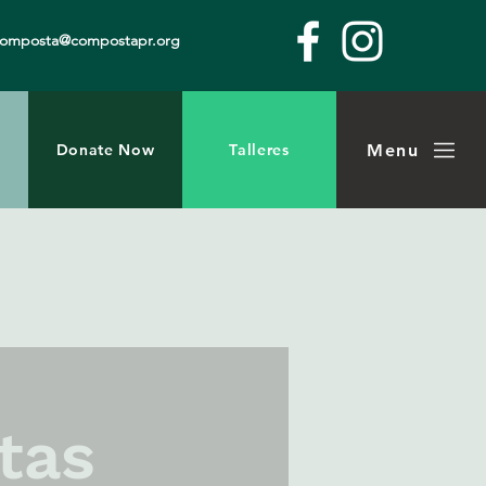
composta@compostapr.org
Menu
Donate Now
Talleres
tas