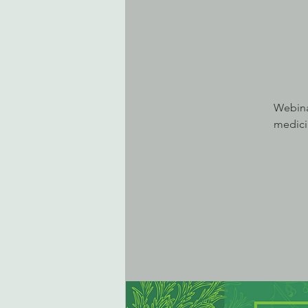
Webina
medici