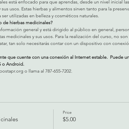
les está enfocado para que aprendas, desde un nivel inicial las 
 sus usos. Estas hierbas y alimentos sirven tanto para la preserv
ser utilizadas en belleza y cosméticos naturales.
so de hierbas medicinales?
 información general y está dirigido al público en general, pers
s medicinales y sus usos. Para la realización del curso, no son
atar, tan solo necesitarás contar con un dispositivo con conexió
e que cuente con una conexión al Internet estable.  Puede un
S o Android.
stapr.org o llama al 787-655-7202.
Price
cinales
$5.00