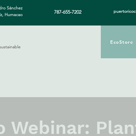
ro Sánchez
puertorico
787-655-7202
íz, Humacao
EcoStore
sustainable
o Webinar: Plan