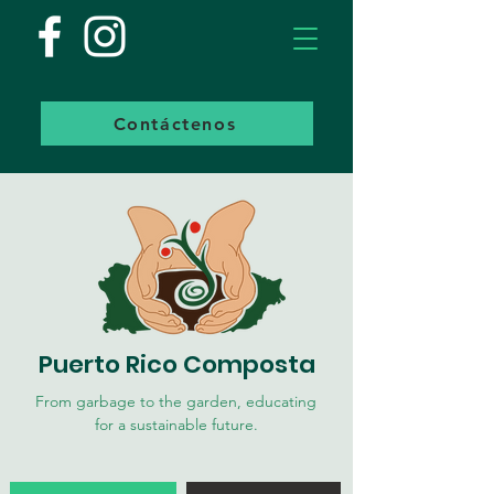
Contáctenos
Puerto Rico Composta
From garbage to the garden, educating
for a sustainable future.