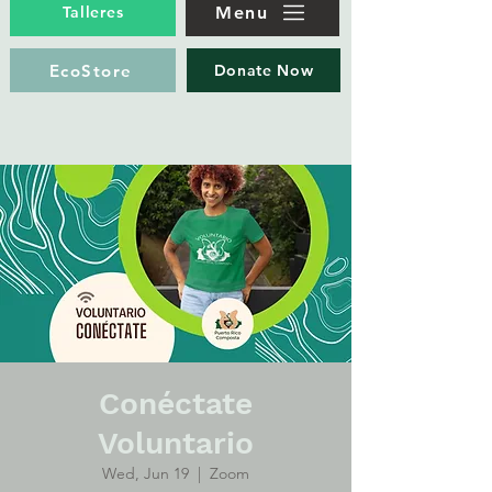
Menu
Talleres
EcoStore
Donate Now
Conéctate
Voluntario
Wed, Jun 19
  |  
Zoom