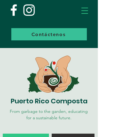
Contáctenos
Puerto Rico Composta
From garbage to the garden, educating
for a sustainable future.