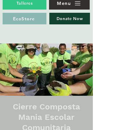
Menu
Talleres
EcoStore
Donate Now
Cierre Composta
Mania Escolar
Comunitaria