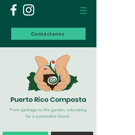
Contáctenos
Puerto Rico Composta
From garbage to the garden, educating
for a sustainable future.