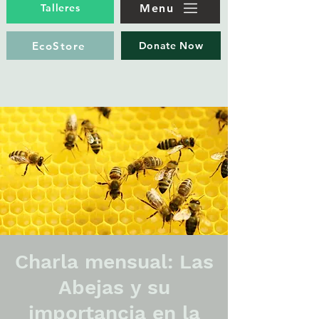
Menu
Talleres
EcoStore
Donate Now
Charla mensual: Las
Abejas y su
importancia en la